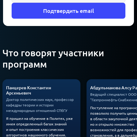
Подтвердить email
Что говорят участники
программ
Панцерев Константин
Абдульманова Алсу Р
Арсеньевич
Ведущий специалист ООО
Доктор политических наук, профессор
"Газпромнефть-Снабжени
кафедры теории и истории
Поступление на программу
международных отношений СПбГУ
позволило получить ценн
Я пришел на обучение в Политех, уже
в области закупочной дея
имея определенный багаж знаний
но и открыло множество
и опыт построения классических
возможностей для профе
алгоритмов машинного обучения.
становления, а в дальней