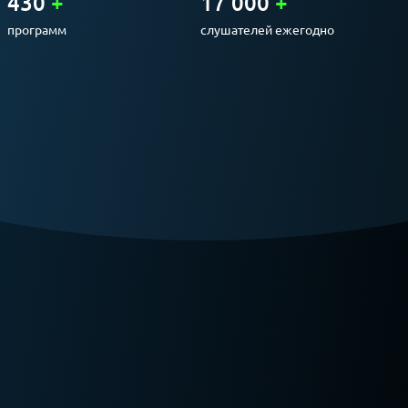
430
+
17 000
+
программ
слушателей ежегодно